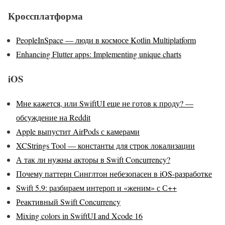
Кроссплатформа
PeopleInSpace — люди в космосе Kotlin Multiplatform
Enhancing Flutter apps: Implementing unique charts
iOS
Мне кажется, или SwiftUI еще не готов к проду? —
обсуждение на Reddit
Apple выпустит AirPods с камерами
XCStrings Tool — константы для строк локализации
А так ли нужны акторы в Swift Concurrency?
Почему паттерн Синглтон небезопасен в iOS-разработке
Swift 5.9: разбираем интероп и «женим» с С++
Реактивный Swift Concurrency
Mixing colors in SwiftUI and Xcode 16