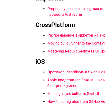
Propensity score matching: как
провести A/B тесты
CrossPlatform
Распознавание виджетов на экр
Moving build_runner to the Contex
Mastering Redux : Seamless UI Up
iOS
Протокол Identifiable в SwiftUI 
Apple представила ReALM — нов
быстрее и умнее
Building async button in SwiftUI
How Tuist migrated from GitHub Act