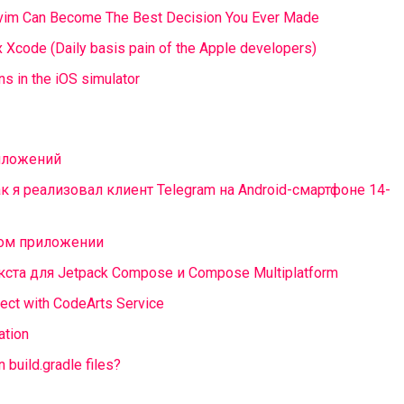
vim Can Become The Best Decision You Ever Made
x Xcode (Daily basis pain of the Apple developers)
ns in the iOS simulator
риложений
ак я реализовал клиент Telegram на Android-смартфоне 14-
ном приложении
екста для Jetpack Compose и Compose Multiplatform
ject with CodeArts Service
ation
n build.gradle files?