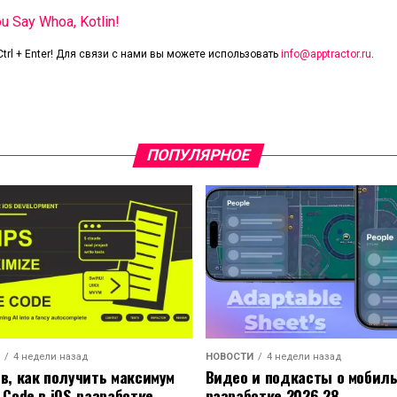
ou Say Whoa, Kotlin!
trl + Enter! Для связи с нами вы можете использовать
info@apptractor.ru
.
ПОПУЛЯРНОЕ
4 недели назад
НОВОСТИ
4 недели назад
ов, как получить максимум
Видео и подкасты о мобил
 Code в iOS-разработке
разработке 2026.28