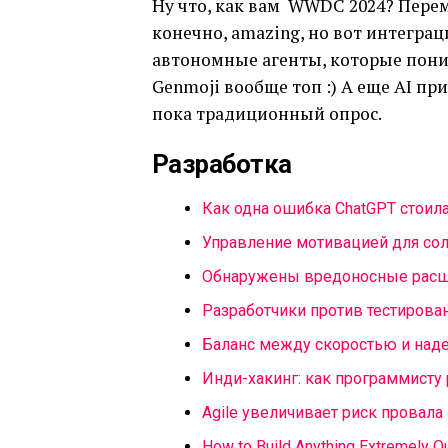
Ну что, как вам WWDC 2024? Пере
конечно, amazing, но вот интеграц
автономные агенты, которые пони
Genmoji вообще топ :) А еще AI пр
пока традиционный опрос.
Разработка
Как одна ошибка ChatGPT стоила
Управление мотивацией для сол
Обнаружены вредоносные расш
Разработчики против тестирова
Баланс между скоростью и над
Инди-хакинг: как программисту 
Agile увеличивает риск провала
How to Build Anything Extremely Qu