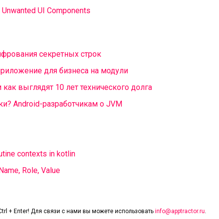
de Unwanted UI Components
шифрования секретных строк
риложение для бизнеса на модули
как выглядят 10 лет технического долга
ки? Android-разработчикам о JVM
3
ine contexts in kotlin
Name, Role, Value
trl + Enter! Для связи с нами вы можете использовать
info@apptractor.ru
.