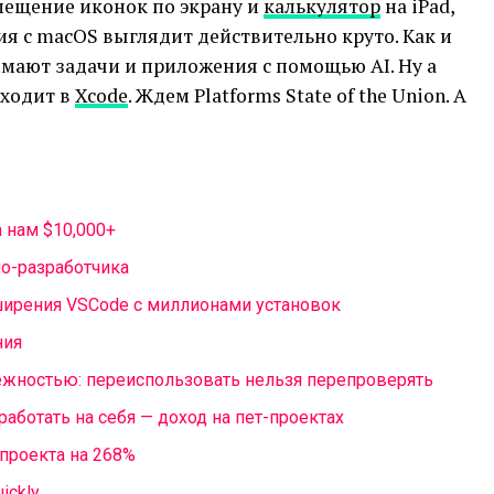
мещение иконок по экрану и
калькулятор
на iPad,
ия с macOS выглядит действительно круто. Как и
мают задачи и приложения с помощью AI. Ну а
иходит в
Xcode
. Ждем Platforms State of the Union. А
 нам $10,000+
о-разработчика
ирения VSCode с миллионами установок
ния
ежностью: переиспользовать нельзя перепроверять
работать на себя — доход на пет-проектах
 проекта на 268%
ickly