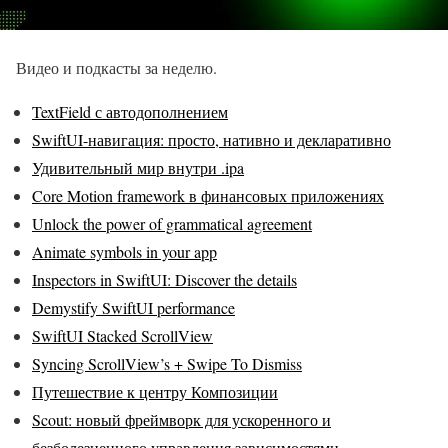
Видео и подкасты за неделю.
TextField с автодополнением
SwiftUI-навигация: просто, нативно и декларативно
Удивительный мир внутри .ipa
Core Motion framework в финансовых приложениях
Unlock the power of grammatical agreement
Animate symbols in your app
Inspectors in SwiftUI: Discover the details
Demystify SwiftUI performance
SwiftUI Stacked ScrollView
Syncing ScrollView’s + Swipe To Dismiss
Путешествие к центру Композиции
Scout: новый фреймворк для ускоренного и
безболезненного управления зависимостями