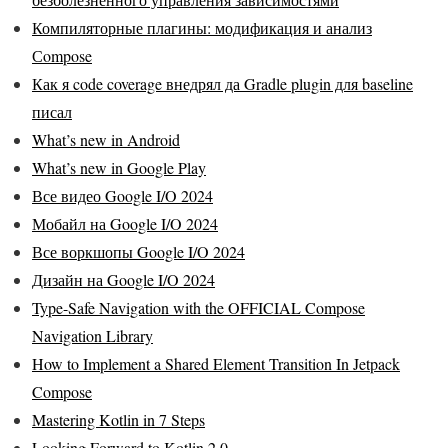
Компиляторные плагины: модификация и анализ
Сompose
Как я code coverage внедрял да Gradle plugin для baseline
писал
What’s new in Android
What’s new in Google Play
Все видео Google I/O 2024
Мобайл на Google I/O 2024
Все воркшопы Google I/O 2024
Дизайн на Google I/O 2024
Type-Safe Navigation with the OFFICIAL Compose
Navigation Library
How to Implement a Shared Element Transition In Jetpack
Compose
Mastering Kotlin in 7 Steps
Looking Forward to Kotlin 2.0