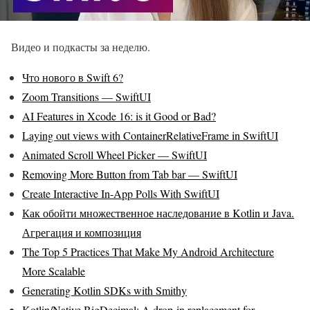
Видео и подкасты за неделю.
Что нового в Swift 6?
Zoom Transitions — SwiftUI
AI Features in Xcode 16: is it Good or Bad?
Laying out views with ContainerRelativeFrame in SwiftUI
Animated Scroll Wheel Picker — SwiftUI
Removing More Button from Tab bar — SwiftUI
Create Interactive In-App Polls With SwiftUI
Как обойти множественное наследование в Kotlin и Java.
Агрегация и композиция
The Top 5 Practices That Make My Android Architecture
More Scalable
Generating Kotlin SDKs with Smithy
Kotlin/Native BigDecimal: A drop-in replacement for