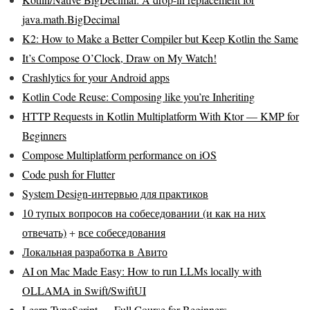
java.math.BigDecimal
K2: How to Make a Better Compiler but Keep Kotlin the Same
It’s Compose O’Clock, Draw on My Watch!
Crashlytics for your Android apps
Kotlin Code Reuse: Composing like you’re Inheriting
HTTP Requests in Kotlin Multiplatform With Ktor — KMP for
Beginners
Compose Multiplatform performance on iOS
Code push for Flutter
System Design-интервью для практиков
10 тупых вопросов на собеседовании (и как на них
отвечать)
+
все собеседования
Локальная разработка в Авито
AI on Mac Made Easy: How to run LLMs locally with
OLLAMA in Swift/SwiftUI
Learn TypeScript — Full Course for Beginners