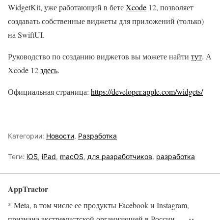
WidgetKit, уже работающий в бете
Xcode
12, позволяет
создавать собственные виджеты для приложений (только)
на SwiftUI.
Руководство по созданию виджетов вы можете найти
тут
. А
Xcode 12
здесь
.
Официальная страница:
https://developer.apple.com/widgets/
Категории:
Новости
,
Разработка
Теги:
iOS
,
iPad
,
macOS
,
для разработчиков
,
разработка
AppTractor
* Meta, в том числе ее продукты Facebook и Instagram,
признана экстремистской организацией в России.