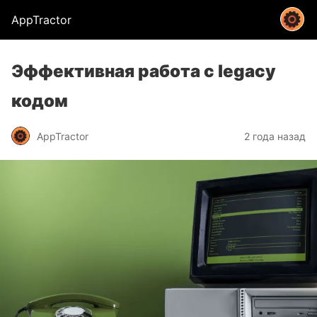
AppTractor
Эффективная работа с legacy
кодом
AppTractor
2 года назад