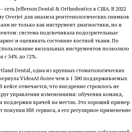
сеть Jefferson Dental & Orthodontics в США. В 2022
у Overjet для анализа рентгенологических снимков
вали не только как инструмент диагностики, но и
иентом: система подсвечивала подозрительные
ариес и оценивать состояние костной ткани. По
спользование визуальных инструментов позволило
 с 34% до 72%.
land Dental, одна из крупных стоматологических
ернула VideaAI более чем в 1 500 поддерживаемых
 В кейсе отмечается, что внедрение строилось не
округ управления изменениями: обучения команд,
и поддержки врачей на местах. Это хороший пример
акт покупки ИИ-сервиса, а его регулярное применение
раннего выявления стоматологических заболеваний.