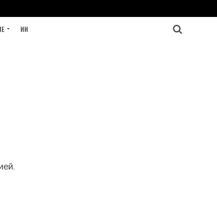
ИЕ
ИИ
ией.