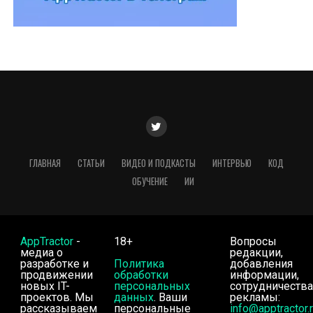
ГЛАВНАЯ
СТАТЬИ
ВИДЕО И ПОДКАСТЫ
ИНТЕРВЬЮ
КОД
ОБУЧЕНИЕ
ИИ
AppTractor
-
18+
Вопросы
медиа о
редакции,
разработке и
Политика
добавления
продвижении
обработки
информации,
новых IT-
персональных
сотрудничества
проектов. Мы
данных
. Ваши
рекламы:
рассказываем
персональные
info@apptractor.