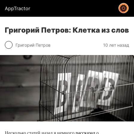
AppTractor
Григорий Петров: Клетка из слов
Григорий Петров
10 лет назад
Несколько статей назад я немного
рассказал
о