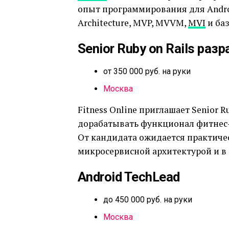
опыт программирования для Android
Architecture, MVP, MVVM,
MVI
и ба
Senior Ruby on Rails раз
от 350 000 руб. на руки
Москва
Fitness Online приглашает Senior R
дорабатывать функционал фитнес-п
От кандидата ожидается практичес
микросервисной архитектурой и в
Android TechLead
до 450 000 руб. на руки
Москва