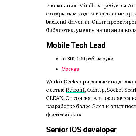
В компанию Mindbox требуется And
c открытым кодом и создание пр
backend-driven ui. Опыт проектир
библиотек, умение написания кода
Mobile Tech Lead
от 300 000 руб. на руки
Москва
WorkinGeeks приглашает на должно
с сетью
Retrofit
, Okhttp, Socket Scar
CLEAN. От соискателя ожидается н
разработке более 5 лет и опыт п
фреймворков.
Senior iOS developer