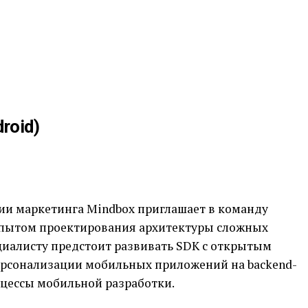
droid)
и маркетинга Mindbox приглашает в команду
опытом проектирования архитектуры сложных
циалисту предстоит развивать SDK c открытым
ерсонализации мобильных приложений на backend-
роцессы мобильной разработки.