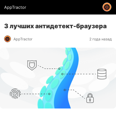
AppTractor
3 лучших антидетект-браузера
AppTractor
2 года назад