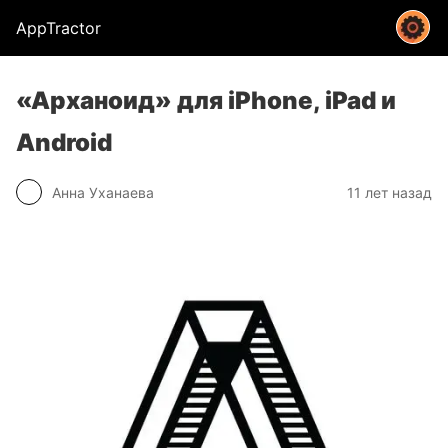
AppTractor
«Арханоид» для iPhone, iPad и
Android
Анна Уханаева
11 лет назад