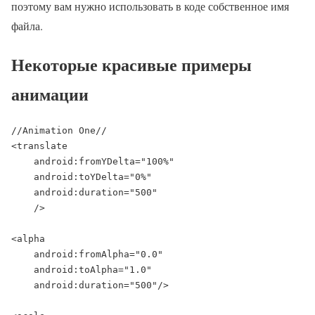
поэтому вам нужно использовать в коде собственное имя
файла.
Некоторые красивые примеры
анимации
//Animation One//

<translate

    android:fromYDelta="100%"

    android:toYDelta="0%"

    android:duration="500"

    />

<alpha

    android:fromAlpha="0.0"

    android:toAlpha="1.0"

    android:duration="500"/>
