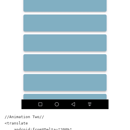
//Animation Two//

<translate

    android:fromXDelta="200%"
