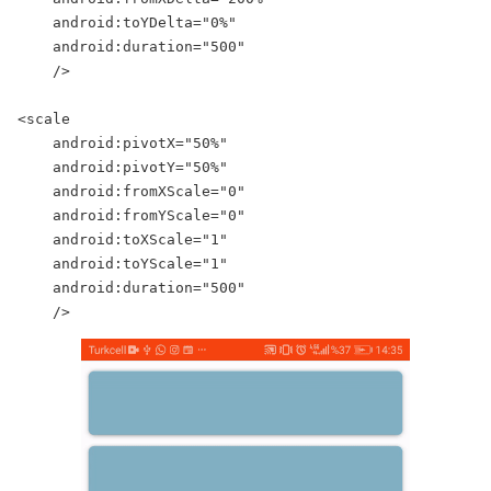
    android:toYDelta="0%"

    android:duration="500"

    />

<scale

    android:pivotX="50%"

    android:pivotY="50%"

    android:fromXScale="0"

    android:fromYScale="0"

    android:toXScale="1"

    android:toYScale="1"

    android:duration="500"

    />