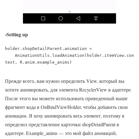
-Setting up
holder.shopDetailParent.animation =

    AnimationUtils.loadAnimation(holder.itemView.con
text, R.anim.example_anims)

Прежде всего, вам нужно определить View, который вы
хотите анимировать, для элемента RecyclerView в адаптере.
После этого вы можете использовать приведенный выше
фрагмент кода в OnBindViewHolder, чтобы добавить свои
анимации. Я хочу анимировать весь элемент, поэтому я
определил представление карточки shopDetailParent в
адаптере. Example_anims — это мой файл анимаций,