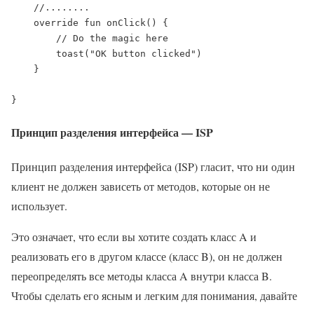
    //........

    override fun onClick() {

        // Do the magic here

        toast("OK button clicked")

    }

Принцип разделения интерфейса — ISP
Принцип разделения интерфейса (ISP) гласит, что ни один
клиент не должен зависеть от методов, которые он не
использует.
Это означает, что если вы хотите создать класс A и
реализовать его в другом классе (класс B), он не должен
переопределять все методы класса A внутри класса B.
Чтобы сделать его ясным и легким для понимания, давайте