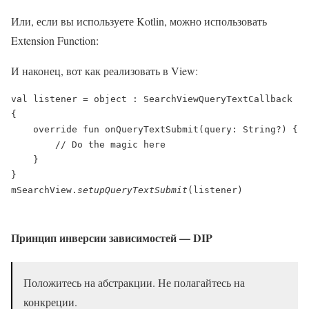
Или, если вы используете Kotlin, можно использовать
Extension Function:
И наконец, вот как реализовать в View:
val listener = object : SearchViewQueryTextCallback 
{

    override fun onQueryTextSubmit(query: String?) {

        // Do the magic here

    }

}

mSearchView.
setupQueryTextSubmit
(listener)

Принцип инверсии зависимостей — DIP
Положитесь на абстракции. Не полагайтесь на
конкреции.