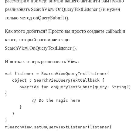
рассмотрим пример: внутри вашего активити вам нужно
реализовать SearchView.OnQueryTextListener () и нужен
только метод onQuerySubmit ().
Как этого добиться? Просто вы просто создаете callback и
класс, который расширяется до
SearchView.OnQueryTextListener ().
И вот как теперь реализовать View:
val listener = SearchViewQueryTextListener(

   object : SearchViewQueryTextCallback {

      override fun onQueryTextSubmit(query: String?) 
{

           // Do the magic here

      } 

   }

)

mSearchView.setOnQueryTextListener(listener)
