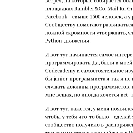
встреч, на которые собирается бо
площадках Rambler&Co, Mail.Ru Gro
Facebook – свыше 1500 человек, а 
Сообществу помогают развиваться 
ложной скромности утверждать, ч
Python-движения.
И вот тут начинается самое интере
программировать. Да, были в мое
Codecademy и самостоятельное изуч
бы junior-программиста я так и не
слушать доклады программистов, к
мне вещах, но иногда хочется всё-
И вот тут, кажется, у меня появилс
чтобы у тебя что-то было – сделай 
сообщество получило в распоряжен
тем самым статус крупнейшего в Ро