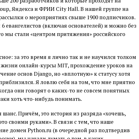
льше 200 разработчиков и которые проходят на
up, Яндекса и ФРИИ City Hall. В нашей группе на
у рассылки о мероприятиях свыше 1900 подписчиков.
6 евангелистов (включая основателей) и можно без
то мы стали «центром притяжения» российского
сное: за это время я лично так и не научился толком
й жизни онлайн-курсы MIT, прохождение уроков на
ение основ Django, но «вплотную» к статусу хотя
 приблизился. Я ловлю себя на том, что мне приятно
огда они говорят о каких-то не совсем понятных
таки хоть что-нибудь понимать.
я шанс. Причём, это история из разряда «хочешь,
это своими руками». В связи с тем, что наше
ие домен Python.ru (в очередной раз подтвердив
ссии), мы начали думать о том, в каких