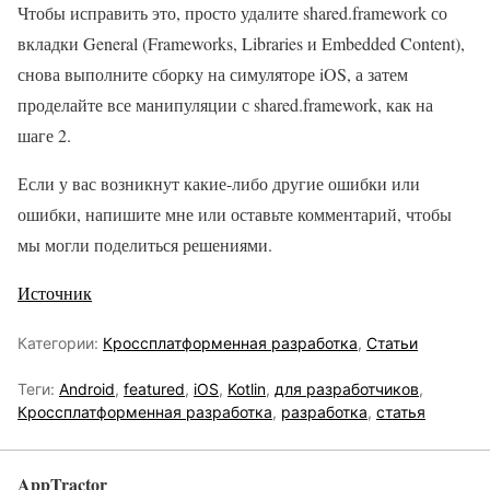
Чтобы исправить это, просто удалите shared.framework со
вкладки General (Frameworks, Libraries и Embedded Content),
снова выполните сборку на симуляторе iOS, а затем
проделайте все манипуляции с shared.framework, как на
шаге 2.
Если у вас возникнут какие-либо другие ошибки или
ошибки, напишите мне или оставьте комментарий, чтобы
мы могли поделиться решениями.
Источник
Категории:
Кроссплатформенная разработка
,
Статьи
Теги:
Android
,
featured
,
iOS
,
Kotlin
,
для разработчиков
,
Кроссплатформенная разработка
,
разработка
,
статья
AppTractor