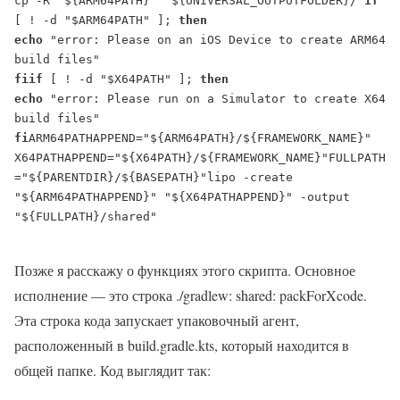
cp -R "${ARM64PATH}" "${UNIVERSAL_OUTPUTFOLDER}/"
if
[ ! -d "$ARM64PATH" ]; 
then

echo
 "error: Please on an iOS Device to create ARM64 
fi
if
 [ ! -d "$X64PATH" ]; 
then

echo
 "error: Please run on a Simulator to create X64 
fi
ARM64PATHAPPEND="${ARM64PATH}/${FRAMEWORK_NAME}"

X64PATHAPPEND="${X64PATH}/${FRAMEWORK_NAME}"
FULLPATH
="${PARENTDIR}/${BASEPATH}"
lipo -create 
"${ARM64PATHAPPEND}" "${X64PATHAPPEND}" -output 
"${FULLPATH}/shared"

Позже я расскажу о функциях этого скрипта. Основное
исполнение — это строка ./gradlew: shared: packForXcode.
Эта строка кода запускает упаковочный агент,
расположенный в build.gradle.kts, который находится в
общей папке. Код выглядит так: