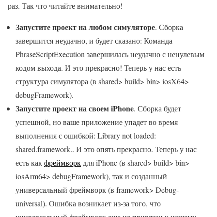
раз. Так что читайте внимательно!
Запустите проект на любом симуляторе
. Сборка
завершится неудачно, и будет сказано: Команда
PhraseScriptExecution завершилась неудачно с ненулевым
кодом выхода. И это прекрасно! Теперь у нас есть
структура симулятора (в shared> build> bin> iosX64>
debugFramework).
Запустите проект на своем iPhone
. Сборка будет
успешной, но ваше приложение упадет во время
выполнения с ошибкой: Library not loaded:
shared.framework.. И это опять прекрасно. Теперь у нас
есть как
фреймворк
для iPhone (в shared> build> bin>
iosArm64> debugFramework), так и созданный
универсальный фреймворк (в framework> Debug-
universal). Ошибка возникает из-за того, что
универсальный фреймворк еще не привязан к нашему