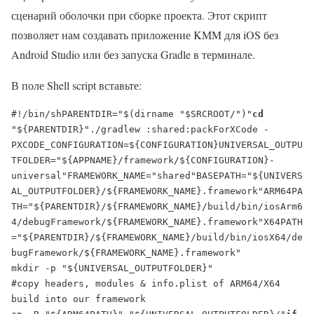
сценарий оболочки при сборке проекта. Этот скрипт
позволяет нам создавать приложение KMM для iOS без
Android Studio или без запуска Gradle в терминале.
В поле Shell script вставьте:
#!/bin/sh
PARENTDIR="$(dirname "$SRCROOT/")"
cd
"${PARENTDIR}"
./gradlew :shared:packForXCode -

PXCODE_CONFIGURATION=${CONFIGURATION}
UNIVERSAL_OUTPU
TFOLDER="${APPNAME}/framework/${CONFIGURATION}-
universal"
FRAMEWORK_NAME="shared"
BASEPATH="${UNIVERS
AL_OUTPUTFOLDER}/${FRAMEWORK_NAME}.framework"
ARM64PA
TH="${PARENTDIR}/${FRAMEWORK_NAME}/build/bin/iosArm6
4/debugFramework/${FRAMEWORK_NAME}.framework"
X64PATH
="${PARENTDIR}/${FRAMEWORK_NAME}/build/bin/iosX64/de
#copy headers, modules & info.plist of ARM64/X64 
build into our framework
