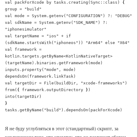
val packForXcode by tasks.creating(Sync::class) 
group = "build"

val mode = System.getenv("CONFIGURATION") ?: "DEBUG"

val sdkName = System.getenv("SDK_NAME") ?: 
"iphonesimulator"

val targetName = "ios" + if 
(sdkName.startsWith("iphoneos")) "Arm64" else "X64"

val framework = 
kotlin.targets.getByName<KotlinNativeTarget>
(targetName).binaries.getFramework(mode)

inputs.property("mode", mode)

dependsOn(framework.linkTask)

val targetDir = File(buildDir, "xcode-frameworks")

from(
{ 
framework.outputDirectory 
}
)

tasks.getByName("build").dependsOn(packForXcode)

Я не буду углубляться в этот (стандартный) скрипт, за
исключением того, что упомяну, что он различает сборки