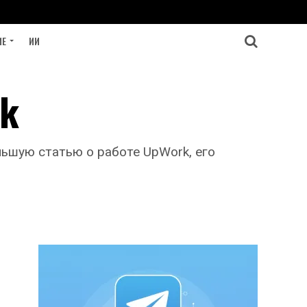
ИЕ
ИИ
rk
льшую статью о работе UpWork, его