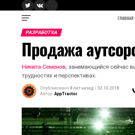
ГЛАВНАЯ
РАЗРАБОТКА
Продажа аутсорс
Никита Семенов
, занимающийся сейчас в
трудностях и перспективах.
Опубликовано
8 лет назад
/
02.10.2018
Автор:
AppTractor