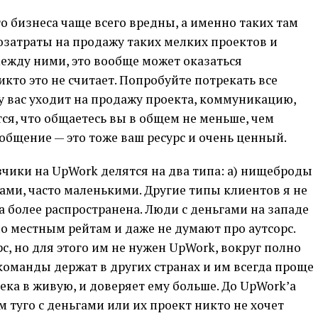
о бизнеса чаще всего вредны, а именно таких там
озатраты на продажу таких мелких проектов и
ежду ними, это вообще может оказаться
кто это не считает. Попробуйте потрекать все
 у вас уходит на продажу проекта, коммуникацию,
ется, что общаетесь вы в общем не меньше, чем
 общение — это тоже ваш ресурс и очень ценный.
азчики на UpWork делятся на два типа: а) нищеброды
ми, часто маленькими. Другие типы клиентов я не
а более распространена. Люди с деньгами на западе
 местным рейтам и даже не думают про аутсорс.
с, но для этого им не нужен UpWork, вокруг полно
 команды держат в других странах и им всегда проще
ека в живую, и доверяет ему больше. До UpWork’а
м туго с деньгами или их проект никто не хочет