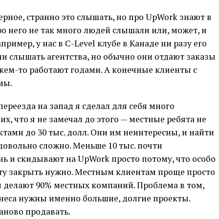
верное, странно это слышать, но про UpWork знают в
 про него не так много людей слышали или, может, и
пример, у нас в C-Level клубе в Канаде ни разу его
ли слышать агентства, но обычно они отдают заказы
кем-то работают годами. А конечные клиенты с
мы.
 переезда на запад я сделал для себя много
х, что я не замечал до этого — местные ребята не
тами до 30 тыс. долл. Они им неинтересны, и найти
довольно сложно. Меньше 10 тыс. почти
чь и скидывают на UpWork просто потому, что особо
боту закрыть нужно. Местным клиентам проще просто
 и делают 90% местных компаний. Проблема в том,
знеса нужны именно большие, долгие проекты.
аново продавать.