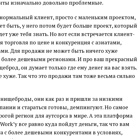
лиенты изначально довольно проблемные.
т нормальный клиент, просто с маленьким проектом,
ет быть, у него потом будет больше проект, который
дет уже тебя знать. Но вот если встречается клиент-
я торговля по цене и конкуренция с азиатами,
и. Для продажи не может быть ничего хуже
с более дешевыми регионами. И про ваш прекрасный
еброд, он думает только где ему денег на вас взять.
е хуже. Так что это продажи там тоже весьма сильно
ы нищеброды, они как раз и пришли за низкими
пании и стараться готовы, демпингуют. Но самое
огой регион для аутсорса в мире. А эта платформа
ork’у все равно куда пойдут деньги, так что вам
а с более дешевыми конкурентами в условиях,