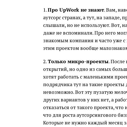
1.
Про UpWork не знают
. Вам, на
аутсорс странах, а тут, на западе,
слышали, но не используют. Вот, на
даже не вспоминали. Про него мог
знакомым компания и часто уже с 
этим проектом вообще малознако
2.
Только микро-проекты
. После
открытий, но одно из самых больши
хотят работать с маленькими проек
подрядчика тут на такие проекты 
невозможно. Вот эту пузатую мело
других вариантов у них нет, а ра
отказаться от такого проекта, что
что для роста аутсорсингового би
Которые не нужно каждый месяц з