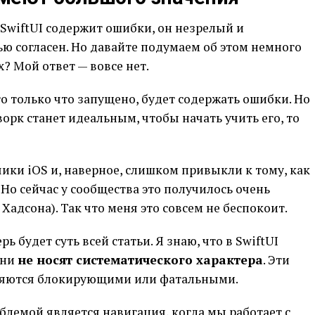
SwiftUI содержит ошибки, он незрелый и
ю согласен. Но давайте подумаем об этом немного
? Мой ответ — вовсе нет.
что только что запущено, будет содержать ошибки. Но
орк станет идеальным, чтобы начать учить его, то
чики iOS и, наверное, слишком привыкли к тому, как
. Но сейчас у сообщества это получилось очень
Хадсона). Так что меня это совсем не беспокоит.
ерь будет суть всей статьи. Я знаю, что в SwiftUI
они
не носят систематического характера
. Эти
ляются блокирующими или фатальными.
блемой является навигация, когда мы работает с