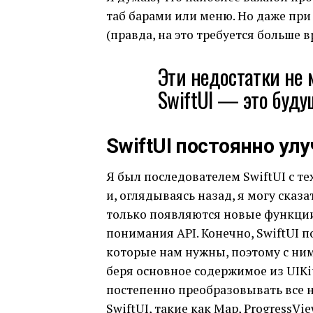
таб барами или меню. Но даже пр
(правда, на это требуется больше в
Эти недостатки не м
SwiftUI — это буду
SwiftUI постоянно ул
Я был последователем SwiftUI с те
и, оглядываясь назад, я могу сказ
только появляются новые функции
понимания API. Конечно, SwiftUI 
которые нам нужны, поэтому с ни
беря основное содержимое из UIKit
постепенно преобразовывать все 
SwiftUI, такие как Map, ProgressView