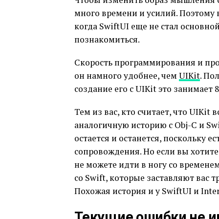
много времени и усилий. Поэтому 
когда SwiftUI еще не стал основн
познакомиться.
Скорость программирования и про
он намного удобнее, чем
UIKit
. По
создание его с UIKit это занимает 8
Тем из вас, кто считает, что UIKit
аналогичную историю с Obj-C и Swif
остается и останется, поскольку е
сопровождения. Но если вы хотите
не можете идти в ногу со временем
со Swift, которые заставляют вас 
Похожая история и у SwiftUI и Inter
Текущие ошибки не и