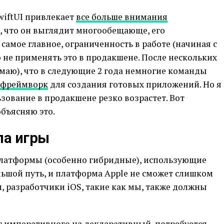
wiftUI привлекает
все больше внимания
о, что он выглядит многообещающе, его
самое главное, ограниченность в работе (начиная с
о не применять это в продакшене. После нескольких
маю), что в следующие 2 года немногие команды
фреймворк
для создания готовых приложений. Но я
льзование в продакшене резко возрастет. Вот
объясняю это.
ла игры
 платформы (особенно гибридные), использующие
льшой путь, и платформа Apple не сможет слишком
м, разработчики iOS, такие как мы, также должны
 императивного на декларативный, потребуется