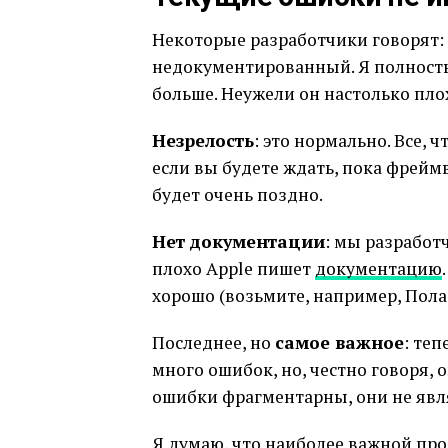
Некоторые разработчики говорят: 
недокументированный. Я полность
больше. Неужели он настолько плох
Незрелость
: это нормально. Все, 
если вы будете ждать, пока фреймв
будет очень поздно.
Нет документации
: мы разработ
плохо Apple пишет
документацию
хорошо (возьмите, например, Пола 
Последнее, но
самое важное
: теп
много ошибок, но, честно говоря, 
ошибки фрагментарны, они не яв
Я думаю, что наиболее важной про