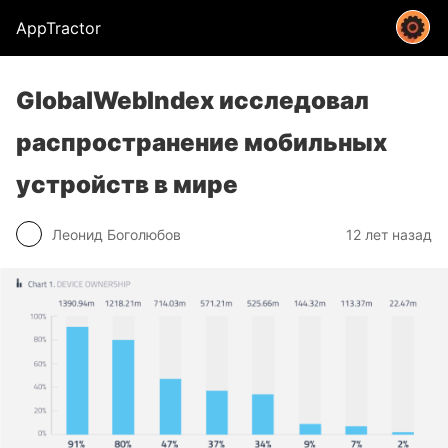
AppTractor
GlobalWebIndex исследовал
распространение мобильных
устройств в мире
Леонид Боголюбов
12 лет назад