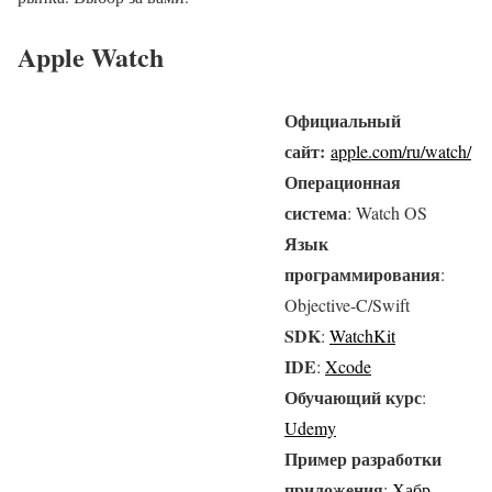
Apple Watch
Официальный
сайт:
apple.com/ru/watch/
Операционная
система
: Watch OS
Язык
программирования
:
Objective-C/Swift
SDK
:
WatchKit
IDE
:
Xcode
Обучающий курс
:
Udemy
Пример разработки
приложения
:
Хабр