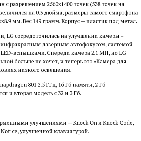
н с разрешением 2560х1400 точек (538 точек на
увеличился на 0.3 дюйма, размеры самого смартфона
х8.9 мм. Вес 149 грамм. Корпус — пластик под метал.
и, LG сосредоточилась на улучшении камеры –
с инфракрасным лазерным автофокусом, системой
 LED-вспышками. Спереди камера 2.1 МП, но LG
ьной больше не хочет, и теперь это «Камера для
ловиях низкого освещения.
pdragon 801 2.5 ГГц, 16 Гб памяти, 2 Гб
я и вторая модель с 32 и 3 Гб.
 фирменными улучшениями — Knock On и Knock Code,
Notice, улучшенной клавиатурой.