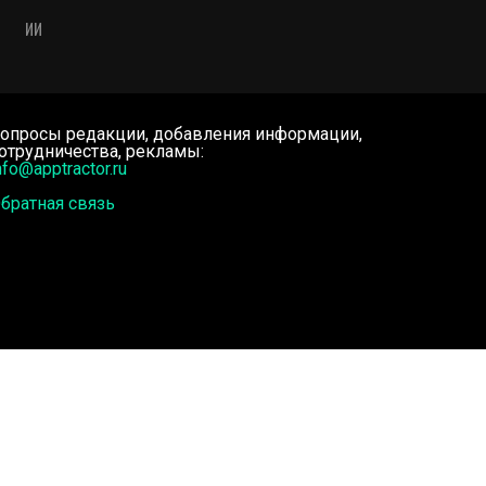
ИИ
опросы редакции, добавления информации,
отрудничества, рекламы:
nfo@apptractor.ru
братная связь