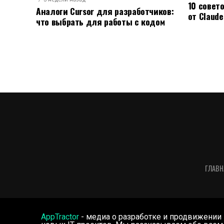
10 совет
Аналоги Cursor для разработчиков:
от Claude
что выбрать для работы с кодом
ГЛАВН
AppTractor
- медиа о разработке и продвижении