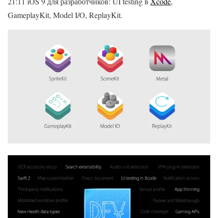
21:11 iOS 9 для разработчиков: UI testing в
Xcode
,
GameplayKit, Model I/O, ReplayKit.