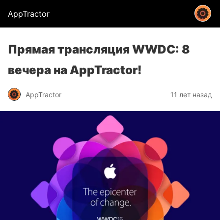
AppTractor
Прямая трансляция WWDC: 8
вечера на AppTractor!
AppTractor
11 лет назад