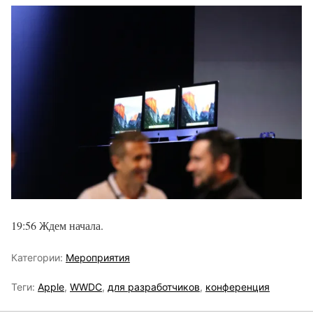
19:56 Ждем начала.
Категории:
Мероприятия
Теги:
Apple
,
WWDC
,
для разработчиков
,
конференция