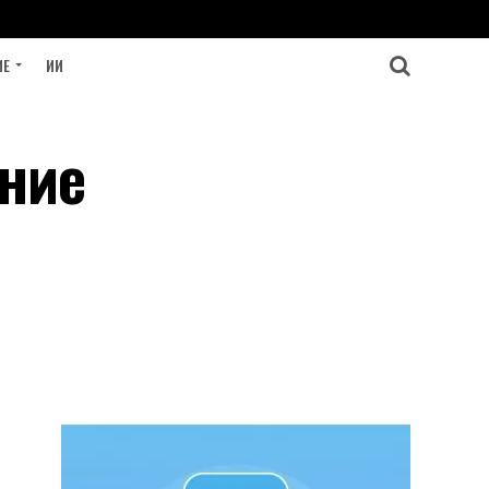
ИЕ
ИИ
ание