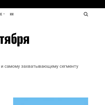
ИЕ
ИИ
нтября
у и самому захватывающему сегменту