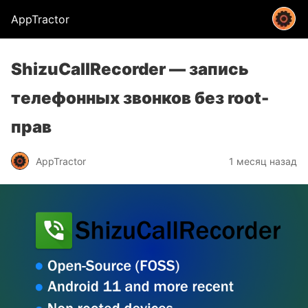
AppTractor
ShizuCallRecorder — запись
телефонных звонков без root-
прав
AppTractor
1 месяц назад