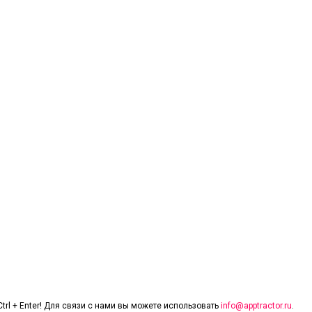
trl + Enter! Для связи с нами вы можете использовать
info@apptractor.ru
.