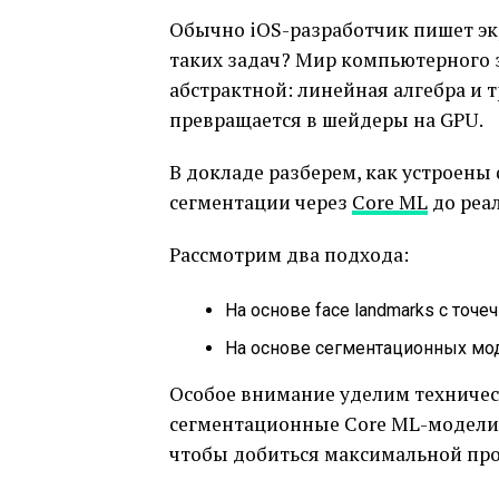
Обычно iOS-разработчик пишет экра
таких задач? Мир компьютерного з
абстрактной: линейная алгебра и
превращается в шейдеры на GPU.
В докладе разберем, как устроены
сегментации через
Core ML
до реа
Рассмотрим два подхода:
На основе face landmarks с точе
На основе сегментационных мод
Особое внимание уделим техническ
сегментационные Core ML-модели и
чтобы добиться максимальной пр