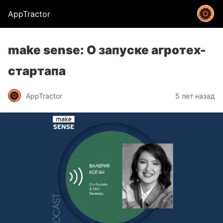
AppTractor
make sense: О запуске агротех-
стартапа
AppTractor
5 лет назад