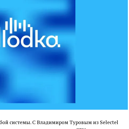
бой системы. С Владимиром Туровым из Selectel