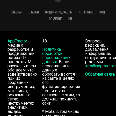
ГЛАВНАЯ
СТАТЬИ
ВИДЕО И ПОДКАСТЫ
ИНТЕРВЬЮ
КОД
ОБУЧЕНИЕ
ИИ
AppTractor
-
18+
Вопросы
медиа о
редакции,
разработке и
Политика
добавления
продвижении
обработки
информации,
новых IT-
персональных
сотрудничества
проектов. Мы
данных
. Ваши
рекламы:
рассказываем
персональные
info@apptractor.
обо всем, что
данные
задействовано
обрабатываются
Обратная связь
при их
на сайте в целях
создании -
его
инструментах,
функционирования
магазинах,
- если вы не
рекламных
согласны с этим, то
сетях,
должны покинуть
инструментах
сайт.
аналитики,
людях,
* Meta, в том числе
деньгах.
ее продукты