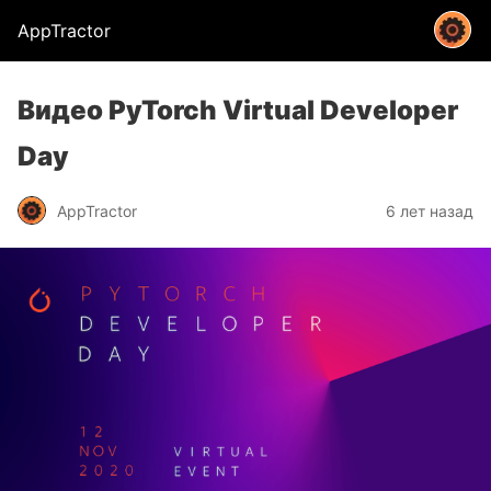
AppTractor
Видео PyTorch Virtual Developer
Day
AppTractor
6 лет назад