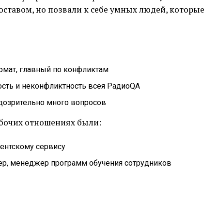
ставом, но позвали к себе умных людей, которые
омат, главный по конфликтам
ость и неконфликтность всея РадиоQA
одозрительно много вопросов
абочих отношениях были:
иентскому сервису
енер, менеджер программ обучения сотрудников