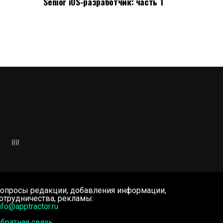
Senior iOS-разработчик: часть 1
ИИ
опросы редакции, добавления информации,
отрудничества, рекламы:
nfo@apptractor.ru
братная связь