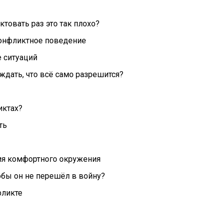
товать раз это так плохо?
онфликтное поведение
 ситуаций
 ждать, что всё само разрешится?
иктах?
ть
ия комфортного окружения
обы он не перешёл в войну?
фликте