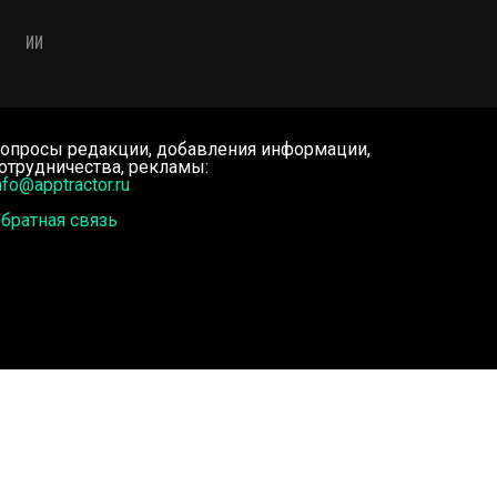
ИИ
опросы редакции, добавления информации,
отрудничества, рекламы:
nfo@apptractor.ru
братная связь