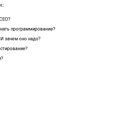
и:
 CEO?
нать программирование?
 И зачем оно надо?
естирование?
м?