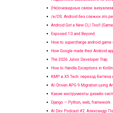
(Не)очевидные связи: визуализа
/e/OS: Android без слежки это р
Android Got a New CLI Tool! (Game 
Exposed 1.0 and Beyond
How to supercharge android game 
How Google made their Android app
The 2026 Junior Developer Trap
How to Handle Exceptions in Kotli
KMP в X5 Tech: переход бигтеха
AI-Driven APG 9 Migration using A
Какие инструменты дизайн-сис
Django — Python, web, framework
AI Dev Podcast #2: Александр П