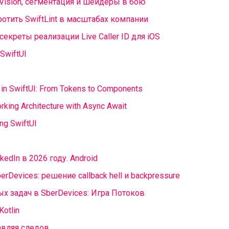
Vision, сегментация и шейдеры в бою
кротить SwiftLint в масштабах компании
екреты реализации Live Caller ID для iOS
 SwiftUI
 in SwiftUI: From Tokens to Components
rking Architecture with Async Await
ng SwiftUI
kedIn в 2026 году. Android
erDevices: решение callback hell и backpressure
ых задач в SberDevices: Игра Потоков
Kotlin
авляя следов