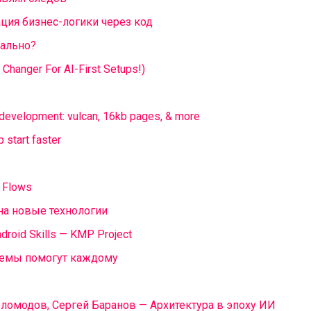
ция бизнес-логики через код
еально?
Changer For AI-First Setups!)
development: vulcan, 16kb pages, & more
 start faster
n Flows
 на новые технологии
ndroid Skills — KMP Project
темы помогут каждому
оломодов, Сергей Баранов — Архитектура в эпоху ИИ