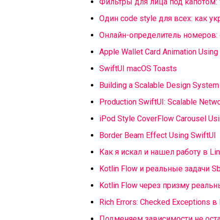
Фильтры для лица под капотом: 
Один code style для всех: как у
Онлайн-определитель номеров: с
Apple Wallet Card Animation Using
SwiftUI macOS Toasts
Building a Scalable Design System
Production SwiftUI: Scalable Netwo
iPod Style CoverFlow Carousel Usi
Border Beam Effect Using SwiftUI
Как я искал и нашел работу в Lin
Kotlin Flow и реальные задачи Sb
Kotlin Flow через призму реальн
Rich Errors: Checked Exceptions в 
Подменяем зависимости не ост