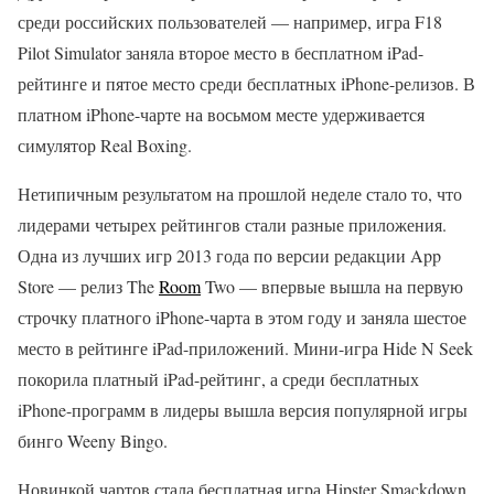
среди российских пользователей — например, игра F18
Pilot Simulator заняла второе место в бесплатном iPad-
рейтинге и пятое место среди бесплатных iPhone-релизов. В
платном iPhone-чарте на восьмом месте удерживается
симулятор Real Boxing.
Нетипичным результатом на прошлой неделе стало то, что
лидерами четырех рейтингов стали разные приложения.
Одна из лучших игр 2013 года по версии редакции App
Store — релиз The
Room
Two — впервые вышла на первую
строчку платного iPhone-чарта в этом году и заняла шестое
место в рейтинге iPad-приложений. Мини-игра Hide N Seek
покорила платный iPad-рейтинг, а среди бесплатных
iPhone-программ в лидеры вышла версия популярной игры
бинго Weeny Bingo.
Новинкой чартов стала бесплатная игра Hipster Smackdown