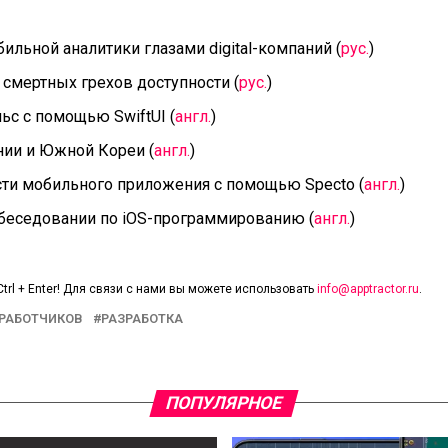
ильной аналитики глазами digital-компаний (
рус.
)
5 смертных грехов доступности (
рус.
)
ьс с помощью SwiftUI (
англ.
)
нии и Южной Кореи (
англ.
)
ти мобильного приложения с помощью Specto (
англ.
)
обеседовании по iOS-программированию (
англ.
)
trl + Enter! Для связи с нами вы можете использовать
info@apptractor.ru
.
ЗРАБОТЧИКОВ
РАЗРАБОТКА
ПОПУЛЯРНОЕ