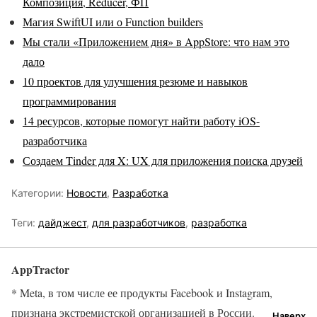
Композиция, Reducer, ФП
Магия SwiftUI или о Function builders
Мы стали «Приложением дня» в AppStore: что нам это
дало
10 проектов для улучшения резюме и навыков
программирования
14 ресурсов, которые помогут найти работу iOS-
разработчика
Создаем Tinder для X: UX для приложения поиска друзей
Категории:
Новости
,
Разработка
Теги:
дайджест
,
для разработчиков
,
разработка
AppTractor
* Meta, в том числе ее продукты Facebook и Instagram,
признана экстремистской организацией в России.
Наверх