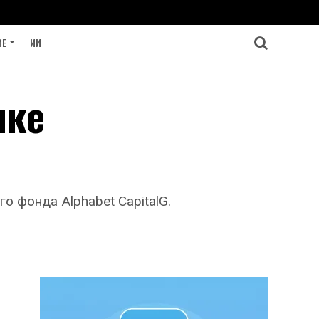
ИЕ
ИИ
нке
о фонда Alphabet CapitalG.