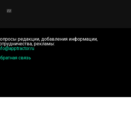
ИИ
опросы редакции, добавления информации,
отрудничества, рекламы:
nfo@apptractor.ru
братная связь