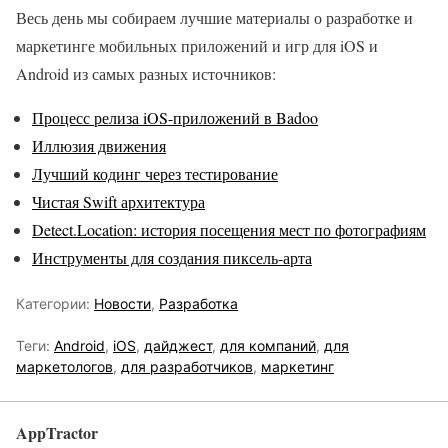
Весь день мы собираем лучшие материалы о разработке и
маркетинге мобильных приложений и игр для iOS и
Android из самых разных источников:
Процесс релиза iOS-приложений в Badoo
Иллюзия движения
Лучший кодинг через тестирование
Чистая Swift архитектура
Detect.Location: история посещения мест по фотографиям
Инструменты для создания пиксель-арта
Категории:
Новости
,
Разработка
Теги:
Android
,
iOS
,
дайджест
,
для компаний
,
для
маркетологов
,
для разработчиков
,
маркетинг
AppTractor