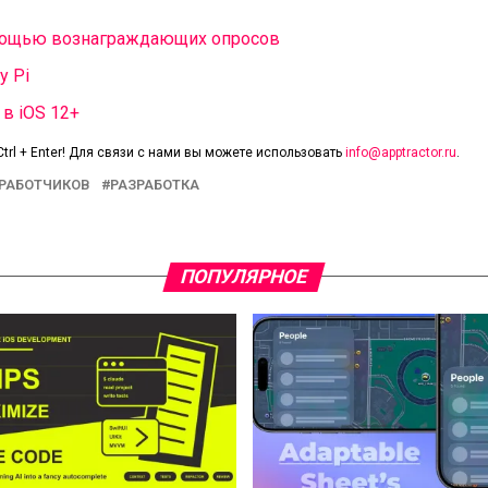
мощью вознаграждающих опросов
y Pi
в iOS 12+
trl + Enter! Для связи с нами вы можете использовать
info@apptractor.ru
.
ЗРАБОТЧИКОВ
РАЗРАБОТКА
ПОПУЛЯРНОЕ