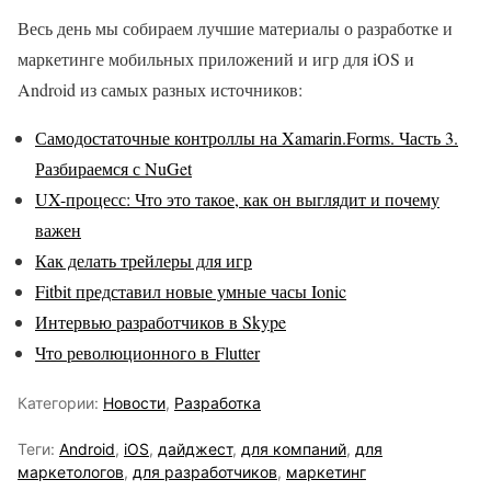
Весь день мы собираем лучшие материалы о разработке и
маркетинге мобильных приложений и игр для iOS и
Android из самых разных источников:
Самодостаточные контроллы на Xamarin.Forms. Часть 3.
Разбираемся с NuGet
UX-процесс: Что это такое, как он выглядит и почему
важен
Как делать трейлеры для игр
Fitbit представил новые умные часы Ionic
Интервью разработчиков в Skype
Что революционного в Flutter
Категории:
Новости
,
Разработка
Теги:
Android
,
iOS
,
дайджест
,
для компаний
,
для
маркетологов
,
для разработчиков
,
маркетинг