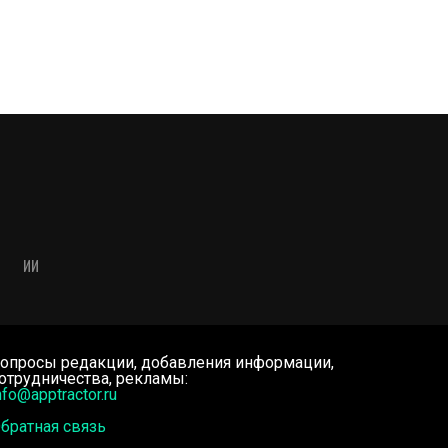
ИИ
опросы редакции, добавления информации,
отрудничества, рекламы:
nfo@apptractor.ru
братная связь