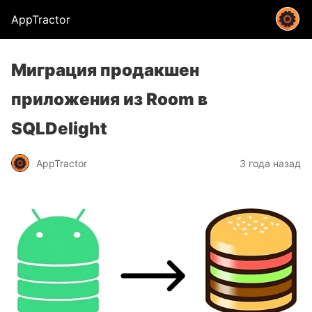
AppTractor
Миграция продакшен
приложения из Room в
SQLDelight
AppTractor
3 года назад