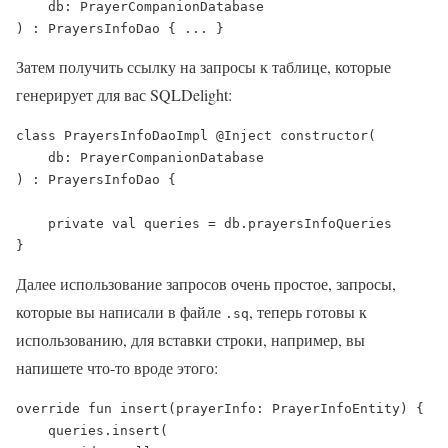
    db: PrayerCompanionDatabase

) : PrayersInfoDao { ... }
Затем получить ссылку на запросы к таблице, которые
генерирует для вас SQLDelight:
class PrayersInfoDaoImpl @Inject constructor(

    db: PrayerCompanionDatabase

) : PrayersInfoDao { 

    private val queries = db.prayersInfoQueries

}
Далее использование запросов очень простое, запросы,
которые вы написали в файле
, теперь готовы к
.sq
использованию, для вставки строки, например, вы
напишете что-то вроде этого:
override fun insert(prayerInfo: PrayerInfoEntity) {

    queries.insert(
