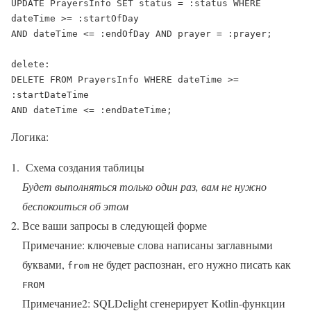
UPDATE PrayersInfo SET status = :status WHERE 
dateTime >= :startOfDay 

AND dateTime <= :endOfDay AND prayer = :prayer;

delete:

DELETE FROM PrayersInfo WHERE dateTime >= 
:startDateTime 

AND dateTime <= :endDateTime;
Логика:
Схема создания таблицы
Будет выполняться только один раз, вам не нужно
беспокоиться об этом
Все ваши запросы в следующей форме
Примечание: ключевые слова написаны заглавными
буквами,
не будет распознан, его нужно писать как
from
FROM
Примечание2: SQLDelight сгенерирует Kotlin-функции