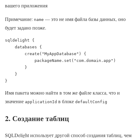
вашего приложения
Примечание:
— это не имя файла базы данных, оно
name
будет задано позже.
sqldelight {

    databases {

        create("MyAppDatabase") {

            packageName.set("com.domain.app")

        }

    }

}
Имя пакета можно найти в том же файле класса, что и
значение
в блоке
applicationId
defaultConfig
2. Создание таблиц
SQLDelight использует другой способ создания таблиц, чем