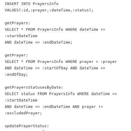
INSERT INTO PrayersInfo 
VALUES(:id,:prayer,:dateTime,:status);

getPrayers:

SELECT * FROM PrayersInfo WHERE dateTime >= 
:startDateTime 

AND dateTime <= :endDateTime;

getPrayer:

SELECT * FROM PrayersInfo WHERE prayer = :prayer 

AND dateTime >= :startOfDay AND dateTime <= 
:endOfDay;

getPrayersStatusesByDate:

SELECT status FROM PrayersInfo WHERE dateTime >= 
:startDateTime 

AND dateTime <= :endDateTime AND prayer != 
:excludedPrayer;

updatePrayerStatus:
