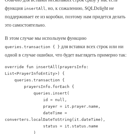
функция
, но, к сожалению, SQLDelight не
insertAll
поддерживает ее из коробки, поэтому нам придется делать
это самостоятельно.
В этом случае мы используем функцию
для вставки всех строк или ни
queries.transaction { }
одной в случае ошибки, что будет выглядеть примерно так:
override fun insertAll(prayersInfo: 
List<PrayerInfoEntity>) {

    queries.transaction {

        prayersInfo.forEach {

            queries.insert(

                id = null,

                prayer = it.prayer.name,

                dateTime = 
converters.localDateToString(it.dateTime),

                status = it.status.name

            )
