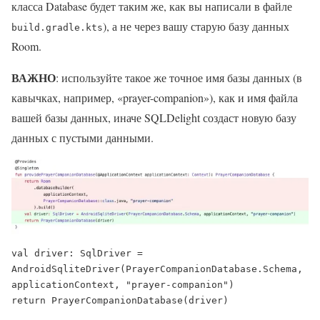
класса Database будет таким же, как вы написали в файле
), а не через вашу старую базу данных
build.gradle.kts
Room.
ВАЖНО
: используйте такое же точное имя базы данных (в
кавычках, например, «prayer-companion»), как и имя файла
вашей базы данных, иначе SQLDelight создаст новую базу
данных с пустыми данными.
val driver: SqlDriver = 
AndroidSqliteDriver(PrayerCompanionDatabase.Schema, 
applicationContext, "prayer-companion")

return PrayerCompanionDatabase(driver)