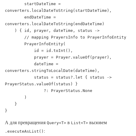
        startDateTime = 
converters.localDateToString(startDateTime),

        endDateTime = 
converters.localDateToString(endDateTime)

    ) { id, prayer, dateTime, status ->

        // mapping PrayersInfo to PrayerInfoEntity

        PrayerInfoEntity(

            id = id.toInt(),

            prayer = Prayer.valueOf(prayer),

            dateTime = 
converters.stringToLocalDate(dateTime),

            status = status?.let { status -> 
PrayerStatus.valueOf(status) }

                ?: PrayerStatus.None

        )

    }

}
А для превращения
в
вызовем
Query<T>
List<T>
:
.executeAsList()