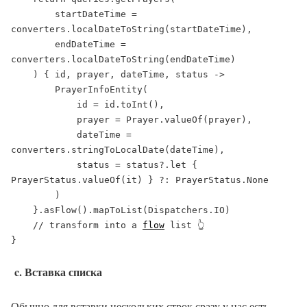
        startDateTime = 
converters.localDateToString(startDateTime),

        endDateTime = 
converters.localDateToString(endDateTime)

    ) { id, prayer, dateTime, status ->

        PrayerInfoEntity(

            id = id.toInt(),

            prayer = Prayer.valueOf(prayer),

            dateTime = 
converters.stringToLocalDate(dateTime),

            status = status?.let { 
PrayerStatus.valueOf(it) } ?: PrayerStatus.None

        )

    }.asFlow().mapToList(Dispatchers.IO)

    // transform into a 
flow
 list 👆

}
c. Вставка списка
Обычно для вставки нескольких строк сразу у нас есть