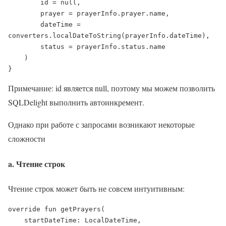
        id = null,

        prayer = prayerInfo.prayer.name,

        dateTime = 
converters.localDateToString(prayerInfo.dateTime),

        status = prayerInfo.status.name

    )

}
Примечание: id является null, поэтому мы можем позволить
SQLDelight выполнить автоинкремент.
Однако при работе с запросами возникают некоторые
сложности
a. Чтение строк
Чтение строк может быть не совсем интуитивным:
override fun getPrayers(

    startDateTime: LocalDateTime,
