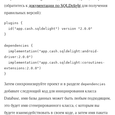
(обратитесь к
документации по SQLDelight
для получения
правильных версий):
plugins {

  id("app.cash.sqldelight") version "2.0.0"

}

dependencies {

  implementation("app.cash.sqldelight:android-
driver:2.0.0")

  implementation("app.cash.sqldelight:coroutines-
extensions:2.0.0")

}
Затем синхронизируйте проект и в разделе
dependencies
добавьте следующий код для инициирования класса
Database, имя базы данных может быть любым подходящим,
это будет имя сгенерированного класса, с которым вы
будете взаимодействовать в своем коде, а затем имя пакета