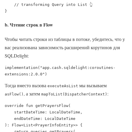
    // transforming Query into List 👆

}
b. Чтение строк в Flow
Чтобы читать строки из таблицы в потоке, убедитесь, что у
вас реализована зависимость расширений корутинов для
SQLDelight:
implementation("app.cash.sqldelight:coroutines-
extensions:2.0.0")
Тогда вместо вызова
мы вызываем
executeAsList
, а затем
:
asFlow()
mapToList(DispatcherContext)
override fun getPrayersFlow(

    startDateTime: LocalDateTime,

    endDateTime: LocalDateTime

): Flow<List<PrayerInfoEntity>> {

    return queries.getPrayers(
