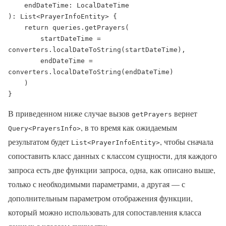
    endDateTime: LocalDateTime

): List<PrayerInfoEntity> {

    return queries.getPrayers(

        startDateTime = 
converters.localDateToString(startDateTime),

        endDateTime = 
converters.localDateToString(endDateTime)

    )

}
В приведенном ниже случае вызов
вернет
getPrayers
, в то время как ожидаемым
Query<PrayersInfo>
результатом будет
, чтобы сначала
List<PrayerInfoEntity>
сопоставить класс данных с классом сущности, для каждого
запроса есть две функции запроса, одна, как описано выше,
только с необходимыми параметрами, а другая — с
дополнительным параметром отображения функции,
который можно использовать для сопоставления класса