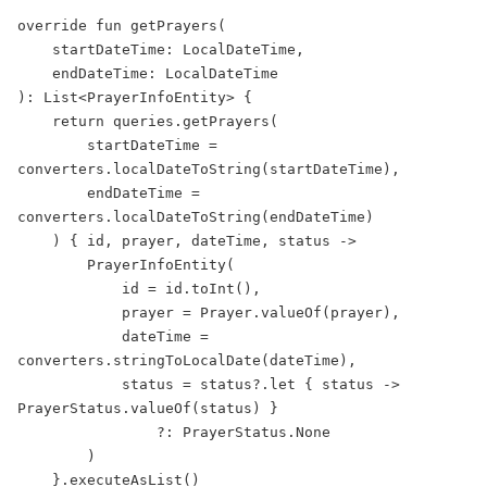
override fun getPrayers(

    startDateTime: LocalDateTime,

    endDateTime: LocalDateTime

): List<PrayerInfoEntity> {

    return queries.getPrayers(

        startDateTime = 
converters.localDateToString(startDateTime),

        endDateTime = 
converters.localDateToString(endDateTime)

    ) { id, prayer, dateTime, status ->

        PrayerInfoEntity(

            id = id.toInt(),

            prayer = Prayer.valueOf(prayer),

            dateTime = 
converters.stringToLocalDate(dateTime),

            status = status?.let { status -> 
PrayerStatus.valueOf(status) }

                ?: PrayerStatus.None

        )

    }.executeAsList()
