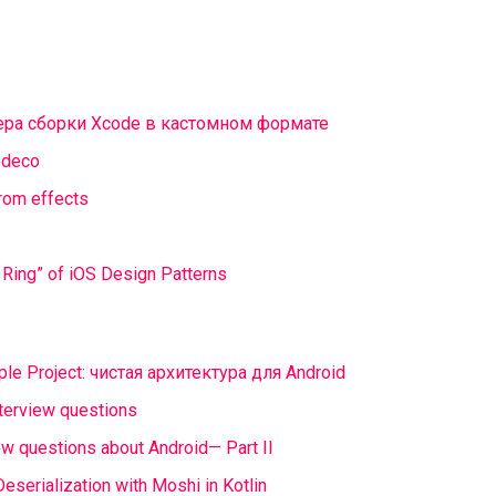
ера сборки Xcode в кастомном формате
odeco
from effects
 Ring” of iOS Design Patterns
mple Project: чистая архитектура для Android
terview questions
w questions about Android— Part II
eserialization with Moshi in Kotlin