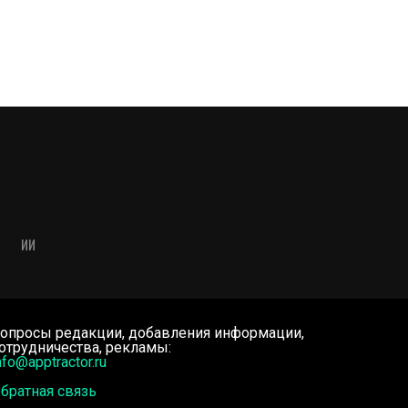
ИИ
опросы редакции, добавления информации,
отрудничества, рекламы:
nfo@apptractor.ru
братная связь