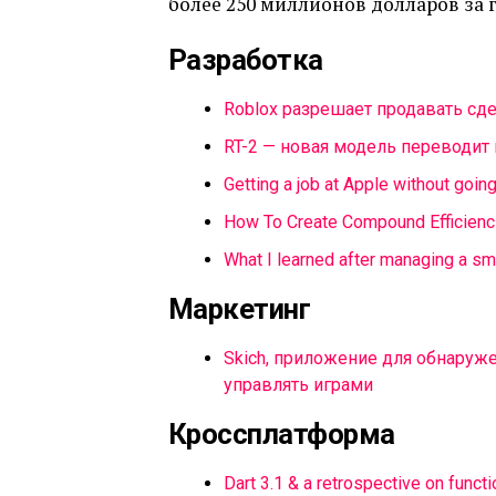
более 250 миллионов долларов за г
Разработка
Roblox разрешает продавать сд
RT-2 — новая модель переводит
Getting a job at Apple without goin
How To Create Compound Efficienci
What I learned after managing a sm
Маркетинг
Skich, приложение для обнаруже
управлять играми
Кроссплатформа
Dart 3.1 & a retrospective on funct