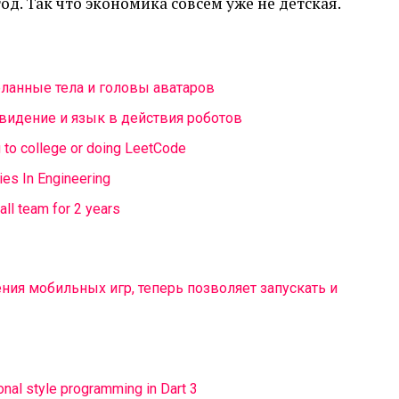
од. Так что экономика совсем уже не детская.
еланные тела и головы аватаров
 видение и язык в действия роботов
g to college or doing LeetCode
es In Engineering
all team for 2 years
ния мобильных игр, теперь позволяет запускать и
ional style programming in Dart 3