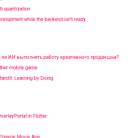
th quantization
velopment while the backend isn’t ready
 ли ИИ выполнять работу креативного продакшна?
ther mobile game
andit: Learning by Doing
erlayPortal in Flutter
 a Simple Movie App