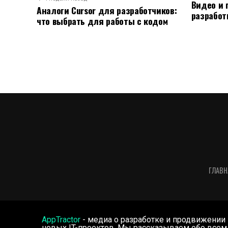
Видео и 
Аналоги Cursor для разработчиков:
разработ
что выбрать для работы с кодом
ГЛАВН
AppTractor
- медиа о разработке и продвижении
новых IT-проектов. Мы рассказываем обо всем