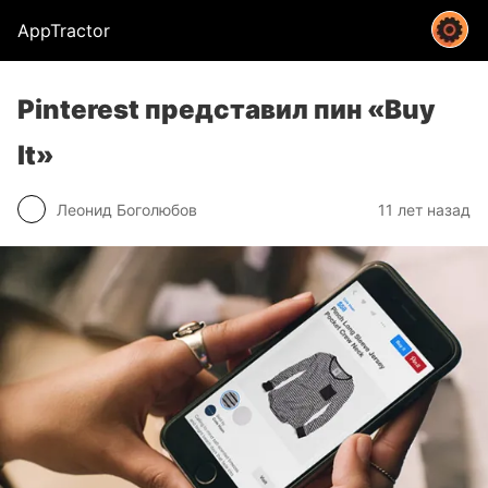
AppTractor
Pinterest представил пин «Buy
It»
Леонид Боголюбов
11 лет назад