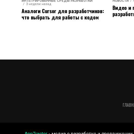
ИНТЕГРИРОВАННЫЕ СРЕДЫ РАЗРАБОТКИ
НОВОСТИ
3 недели назад
Видео и 
Аналоги Cursor для разработчиков:
разработ
что выбрать для работы с кодом
ГЛАВН
AppTractor
- медиа о разработке и продвижении