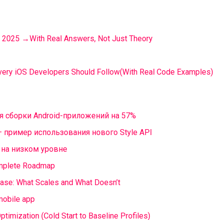
r 2025 →With Real Answers, Not Just Theory
Every iOS Developers Should Follow(With Real Code Examples)
я сборки Android-приложений на 57%
— пример использования нового Style API
 на низком уровне
omplete Roadmap
ase: What Scales and What Doesn’t
 mobile app
timization (Cold Start to Baseline Profiles)