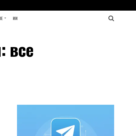
ИЕ
ИИ
: все