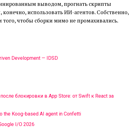
минированным выводом, прогнать скрипты
, конечно, использовать ИИ-агентов. Собственно,
и того, чтобы сборки мимо не промахивались.
riven Development — IDSD
сле блокировки в App Store: от Swift к React за
 the Koog-based AI agent in Confetti
t Google I/O 2026