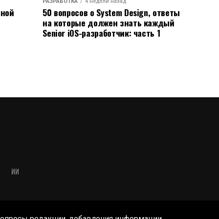
РАЗРАБОТКА
4 недели назад
ьной
50 вопросов о System Design, ответы
на которые должен знать каждый
Senior iOS-разработчик: часть 1
ИИ
опросы редакции, добавления информации,