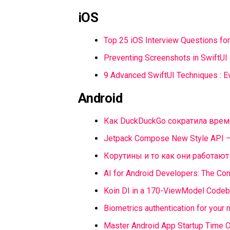
iOS
Top 25 iOS Interview Questions fo
Preventing Screenshots in SwiftUI
9 Advanced SwiftUI Techniques : 
Android
Как DuckDuckGo сократила врем
Jetpack Compose New Style API 
Корутины и то как они работают
AI for Android Developers: The C
Koin DI in a 170-ViewModel Codeb
Biometrics authentication for your
Master Android App Startup Time Op