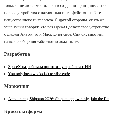
только в независимости, но и в создании принципиально
нового устройства с нативными интерфейсами на базе
искусственного интеллекта. С другой стороны, опять же
злые языки говорят, что раз OpenAI делает свое устройство
с Джони Айвом, то и Маск хочет свое. Сам он, впрочем,
назвал сообщения «абсолютно ложными».
Разработка
SpaceX разработала прототип устройства с ИИ
You only have weeks left to vibe code
Маркетинг
Announcing Shipaton 2026: Ship an app, win big, join the fun
Кроссплатформа